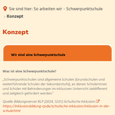
Das sind wir
Sie sind hier:
So arbeiten wir
Schwerpunktschule
So arbeiten wir
Konzept
Schulleitung
Informationen
Konzept
Betreuende Grundschule
Kollegium
Konzept
Termine
Konzept
Ganztagsschule
Sekretariat
So sieht das
Wir sind eine Schwerpunktschule
Unterrichtszeiten
Schulalltag
Konzept
Schwerpunktschule
Geigenklas
Hausmeister
Mittagessen
Förderschu
Was ist eine Schwerpunktschule?
Miteinanderregeln
Antolin
Schulprojekte
Schulsozialarbeit
„Schwerpunktschulen sind allgemeine Schulen (Grundschulen und
Arbeitsgem
weiterführende Schulen der Sekundarstufe), an denen Schülerinnen
und Schüler mit Behinderungen im inklusiven Unterricht zieldifferent
Bewegte S
Förderkreis
und zielgleich gefördert werden.“
Digitalisie
Quelle: Bildungsserver RLP (2024, 12.01.) Schulische Inklusion.
https://inklusion.bildung-rp.de/schulische-inklusion/inklusion-in-der-
Soziale Gruppenarbeit
Schülerbüc
schule.html