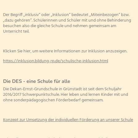
Schülerrat
Schulelternbeirat
Der Begriff „inklusiv“ oder „Inklusion“ bedeutet „Miteinbezogen“ bzw.
Schwimme
„dazu gehören“. Schülerinnen und Schüler mit und ohne Behinderung
Übergang K
besuchen also die gleiche Schule und nehmen gemeinsam am
Unterricht teil.
Übergang G
Zirkusproj
Klicken Sie hier, um weitere Informationen zur Inklusion anzuzeigen.
https://inklusion.bildung-rp.de/schulische-inklusion.html
Die DES - eine Schule für alle
Die Dekan-Ernst-Grundschule in Grünstadt ist seit dem Schuljahr
2016/2017 Schwerpunktschule. Hier leben und lernen Kinder mit und
ohne sonderpädagogischen Förderbedarf gemeinsam.
Konzept zur Umsetzung der individuellen Förderung an unserer Schule