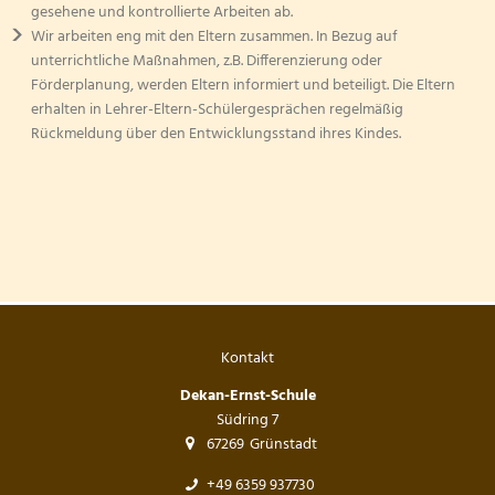
gesehene und kontrollierte Arbeiten ab.
Wir arbeiten eng mit den Eltern zusammen. In Bezug auf
unterrichtliche Maßnahmen, z.B. Differenzierung oder
Förderplanung, werden Eltern informiert und beteiligt. Die Eltern
erhalten in Lehrer-Eltern-Schülergesprächen regelmäßig
Rückmeldung über den Entwicklungsstand ihres Kindes.
Kontakt
Dekan-Ernst-Schule
Südring 7
67269
Grünstadt
+49 6359 937730