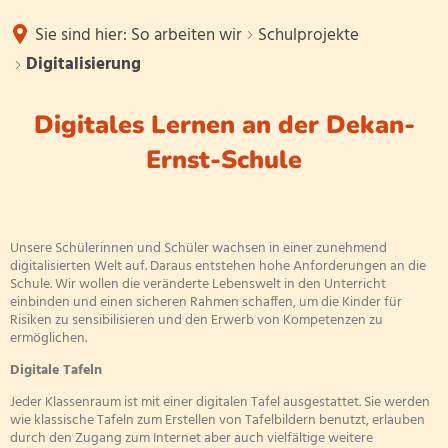
Das sind wir
Sie sind hier:
So arbeiten wir
Schulprojekte
So arbeiten wir
Digitalisierung
Schulleitung
Informationen
Digitales Lernen an der Dekan-
Betreuende Grundschule
Kollegium
Digitalisierung
Ernst-Schule
Termine
Konzept
Ganztagsschule
Sekretariat
So sieht das
Unterrichtszeiten
Schulalltag
Konzept
Schwerpunktschule
Geigenklas
Unsere Schülerinnen und Schüler wachsen in einer zunehmend
Hausmeister
Mittagessen
Förderschu
digitalisierten Welt auf. Daraus entstehen hohe Anforderungen an die
Schule. Wir wollen die veränderte Lebenswelt in den Unterricht
Miteinanderregeln
Antolin
Schulprojekte
einbinden und einen sicheren Rahmen schaffen, um die Kinder für
Schulsozialarbeit
Risiken zu sensibilisieren und den Erwerb von Kompetenzen zu
Arbeitsgem
ermöglichen.
Bewegte S
Förderkreis
Digitale Tafeln
Digitalisie
Jeder Klassenraum ist mit einer digitalen Tafel ausgestattet. Sie werden
wie klassische Tafeln zum Erstellen von Tafelbildern benutzt, erlauben
Soziale Gruppenarbeit
Schülerbüc
durch den Zugang zum Internet aber auch vielfältige weitere