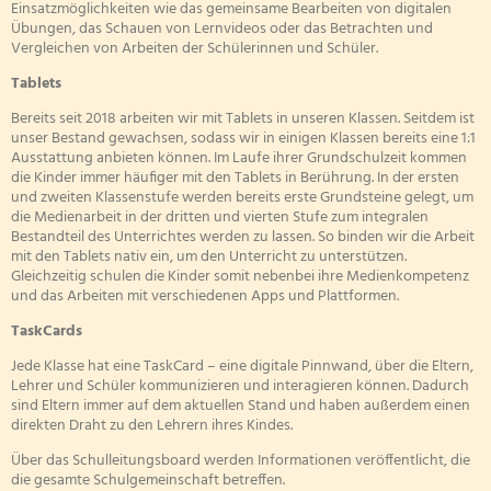
Einsatzmöglichkeiten wie das gemeinsame Bearbeiten von digitalen
Schülerrat
Übungen, das Schauen von Lernvideos oder das Betrachten und
Schulelternbeirat
Vergleichen von Arbeiten der Schülerinnen und Schüler.
Schwimme
Tablets
Übergang K
Bereits seit 2018 arbeiten wir mit Tablets in unseren Klassen. Seitdem ist
Übergang G
unser Bestand gewachsen, sodass wir in einigen Klassen bereits eine 1:1
Ausstattung anbieten können. Im Laufe ihrer Grundschulzeit kommen
Zirkusproj
die Kinder immer häufiger mit den Tablets in Berührung. In der ersten
und zweiten Klassenstufe werden bereits erste Grundsteine gelegt, um
die Medienarbeit in der dritten und vierten Stufe zum integralen
Bestandteil des Unterrichtes werden zu lassen. So binden wir die Arbeit
mit den Tablets nativ ein, um den Unterricht zu unterstützen.
Gleichzeitig schulen die Kinder somit nebenbei ihre Medienkompetenz
und das Arbeiten mit verschiedenen Apps und Plattformen.
TaskCards
Jede Klasse hat eine TaskCard – eine digitale Pinnwand, über die Eltern,
Lehrer und Schüler kommunizieren und interagieren können. Dadurch
sind Eltern immer auf dem aktuellen Stand und haben außerdem einen
direkten Draht zu den Lehrern ihres Kindes.
Über das Schulleitungsboard werden Informationen veröffentlicht, die
die gesamte Schulgemeinschaft betreffen.