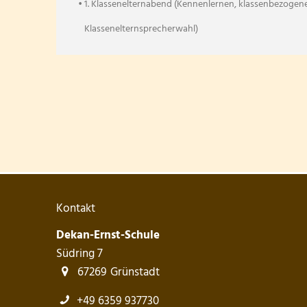
• 1. Klassenelternabend (Kennenlernen, klassenbezogen
Klassenelternsprecherwahl)
Kontakt
Dekan-Ernst-Schule
Südring 7
67269
Grünstadt
+49 6359 937730