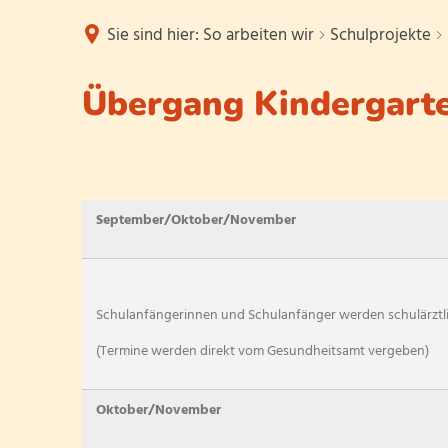
Sie sind hier:
So arbeiten wir
Schulprojekte
Übergang Kindergart
Das sind w
Übergang
Kindergarten
September/Oktober/November
Grundschule
Schulleitung
Kollegium
Schulanfängerinnen und Schulanfänger werden schulärztl
Sekretariat
(Termine werden direkt vom Gesundheitsamt vergeben)
Hausmeister
Oktober/November