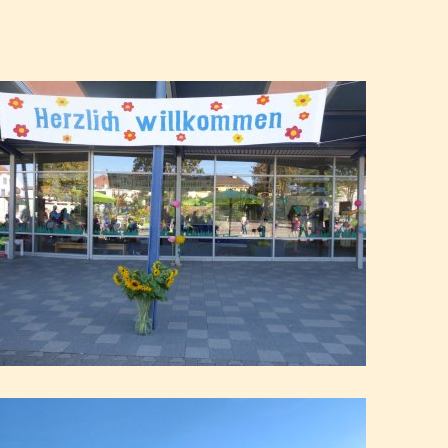
mationen
Unterrichtszeiten
ag
raxis aus
Mittagessen
Miteinanderregeln
nd pädagogische Fachkräfte
ten