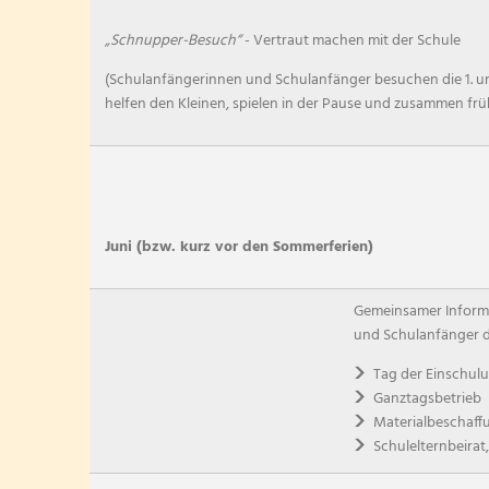
„Schnupper-Besuch“
- Vertraut machen mit der Schule
(Schulanfängerinnen und Schulanfänger besuchen die 1. un
helfen den Kleinen, spielen in der Pause und zusammen frü
Juni (bzw. kurz vor den Sommerferien)
Gemeinsamer Informa
und Schulanfänger d
Tag der Einschul
Ganztagsbetrieb
Materialbeschaff
Schulelternbeirat