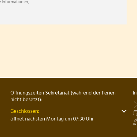
e Informationen,
Öffnungszeiten Sekretariat (während der Ferien
I
nicht besetzt):
Klicken, um weitere Öffnungs- oder Schließzeiten auszu
Geschlossen:
öffnet nächsten Montag um 07:30 Uhr