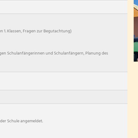
Bewegte Schule
Digitalisierung
Schülerbücherei
n 1. Klassen, Fragen zur Begutachtung)
Schülerrat
rbeit
Schwimmen
gen Schulanfängerinnen und Schulanfängern, Planung des
Übergang Kindergar
Übergang Grundschu
Zirkusprojektwoche
 der Schule angemeldet.