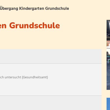
Übergang Kindergarten Grundschule
en Grundschule
ir
So arbeiten wir
Infor
Betreuende Grundschule
Termine
Konzept
Ganztagsschule
Schulallt
So sieht das in der P
ich untersucht (Gesundheitsamt)
Konzept
Schwerpunktschule
Geigenklasse
Förderschullehrer u
Antolin
Schulprojekte
Arbeitsgemeinschaf